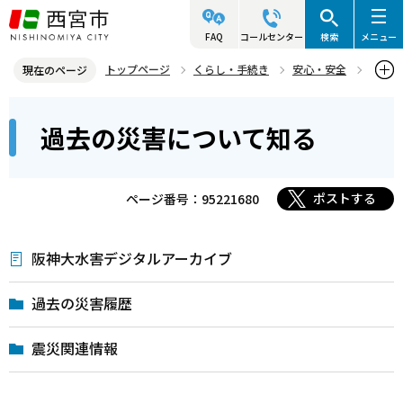
こ
の
FAQ
コールセンター
検索
メニュー
ペ
トップページ
くらし・手続き
安心・安全
現在のページ
ー
防災情報
過去の災害について知る
本
ジ
過去の災害について知る
文
の
こ
先
こ
頭
ポストする
ページ番号：95221680
か
で
ら
す
阪神大水害デジタルアーカイブ
過去の災害履歴
震災関連情報
本