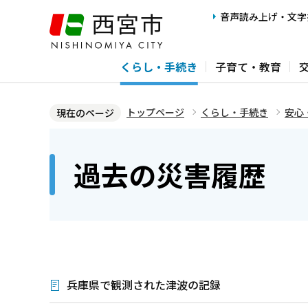
こ
音声読み上げ・文字
の
ペ
くらし・手続き
子育て・教育
ー
ジ
の
トップページ
くらし・手続き
安心
現在のページ
先
本
頭
文
過去の災害履歴
で
こ
す
こ
か
ら
兵庫県で観測された津波の記録