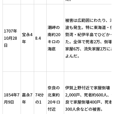
被害は広範囲にわたり、津
潮岬の
波も発生。特に東海道・伊
1707年
宝永4
南約20
勢湾・紀伊半島でひどかっ
10月28
8.4
年
キロの
た。全体で死者2万、倒壊
日
海底
家屋6万、流失家屋2万に
よんだ。
奈良の
伊賀上野付近で家屋倒壊
1854年7
嘉永7
74分
北東約
2,000戸、死者約600人、
月9日
年
の1
20キロ
良で家屋倒壊400戸、死者
付近
300人余などの被害。