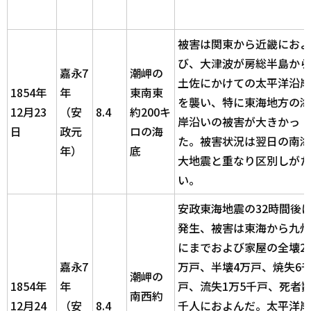
被害は関東から近畿におよ
び、大津波が房総半島から
嘉永7
潮岬の
土佐にかけての太平洋沿岸
1854年
年
東南東
を襲い、特に東海地方の海
12月23
（安
8.4
約200キ
岸沿いの被害が大きかっ
日
政元
ロの海
た。被害状況は翌日の南海
年）
底
大地震と重なり区別しがた
い。
安政東海地震の32時間後
発生、被害は東海から九州
にまでおよび家屋の全壊2
嘉永7
万戸、半壊4万戸、焼失6
潮岬の
1854年
年
戸、流失1万5千戸、死者
南西約
12月24
（安
8.4
千人におよんだ。太平洋岸