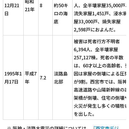
昭和
12月21
8
約50キ
人、全半壊家屋35,000戸
21年
日
ロの海
流失家屋1,451戸、浸水家
底
屋33,000戸、焼失家屋
2,598戸におよんだ。
被害は死者行方不明者
6,394人、全半壊家屋
257,127棟。死者の半数
は、60才以上の高齢者、
1995年1
平成7
淡路島
因は家屋の倒壊による圧死
7.2
月17日
年
北部
が9割。西宮市では、阪神
高速道路や山陽新幹線の高
架橋が倒壊、住宅の倒壊や
火災が発生し多くの犠牲者
を出した。
※ 阪神・淡路大震災の詳細については、
『西宮市デジ