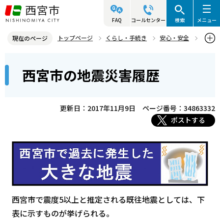
こ
の
FAQ
コールセンター
検索
メニュー
ペ
トップページ
くらし・手続き
安心・安全
現在のページ
ー
防災情報
過去の災害について知る
過去の災害履歴
本
ジ
西宮市の地震災害履歴
西宮市の地震災害履歴
文
の
こ
先
こ
頭
更新日：2017年11月9日
ページ番号：34863332
か
で
ポストする
ら
す
西宮市で震度5以上と推定される既往地震としては、下
表に示すものが挙げられる。