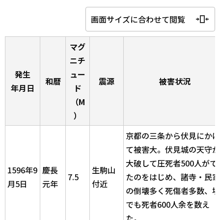
画面サイズに合わせて閲覧
マグ
ニチ
発生
ュー
和暦
震源
被害状況
年月日
ド
（M
）
京都の三条から伏見にかけ
て被害大。伏見城の天守が
大破して圧死者500人がで
1596年9
慶長
生駒山
7.5
たのをはじめ、諸寺・民家
月5日
元年
付近
の倒壊多く死傷者多数、堺
でも死者600人余を数え
た。