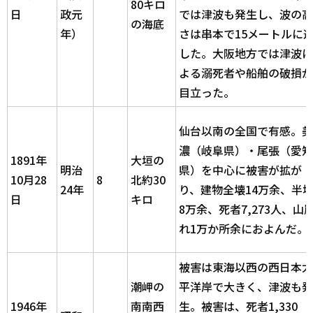
80キロ
日
政元
では津波も発生し、波の高
の海底
年）
さは串本で15メートルに
した。大阪地方では津波に
よる溺死者や船舶の破損が
目立った。
仙台以南の全国で有感。美
濃（岐阜県）・尾張（愛知
1891年
大垣の
明治
県）を中心に被害が拡が
10月28
8
北約30
24年
り、建物全壊14万余、半
日
キロ
8万余、死者7,273人、山
れ1万か所余におよんだ。
被害は東海以西の西日本太
潮岬の
平洋岸で大きく、津波も発
1946年
南南西
生。被害は、死者1,330