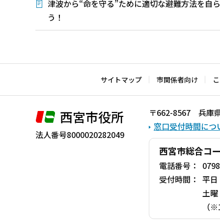
津波から“命を守る”ために適切な避難方法を自
う！
本
文
こ
サイトマップ
市関係者向け
こ
こ
ま
〒662-8567 
西宮市役所
で
窓口受付時間につ
法人番号8000020282049
西宮市総合コ
電話番号：
0798
受付時間：
平日
土曜
（※