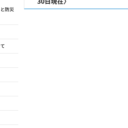
30日現在〉
）と防災
いて