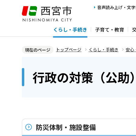
こ
音声読み上げ・文字
の
ペ
くらし・手続き
子育て・教育
ー
ジ
の
トップページ
くらし・手続き
安心
現在のページ
先
本
頭
文
行政の対策（公助
で
こ
す
こ
か
ら
防災体制・施設整備