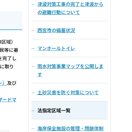
津波対策工事の完了と津波から
の避難行動について
西宮市の備蓄状況
R区域）
マンホールトイレ
民等に著
を完了し
雨水対策事業マップを公開しま
に取り
す
ト）
及び
土砂災害を防ぐ対策について
ザードマ
法指定区域一覧
海岸保全施設の管理・閉鎖体制