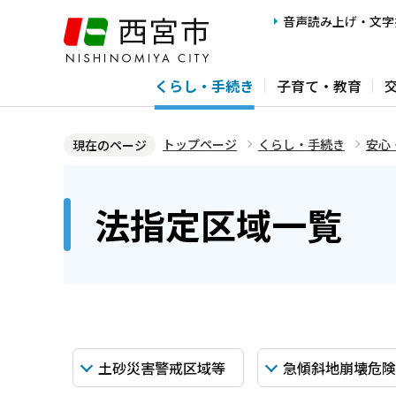
こ
音声読み上げ・文字
の
ペ
くらし・手続き
子育て・教育
ー
ジ
の
トップページ
くらし・手続き
安心
現在のページ
先
本
頭
文
法指定区域一覧
で
こ
す
こ
か
ら
土砂災害警戒区域等
急傾斜地崩壊危険