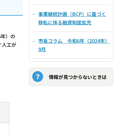
事業継続計画（BCP）に基づく
移転に係る融資制度拡充
5年）の
市長コラム 令和6年（2024年）
す人工が
9月
情報が見つからないときは