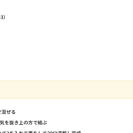
の3）
で混ぜる
空気を抜き上の方で結ぶ