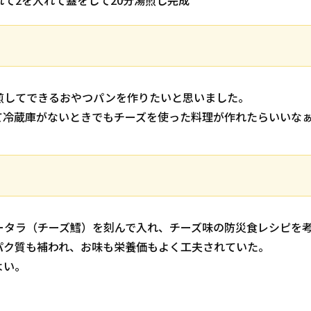
て2を入れて蓋をして20分湯煎し完成
煎してできるおやつパンを作りたいと思いました。
て冷蔵庫がないときでもチーズを使った料理が作れたらいいな
ータラ（チーズ鱈）を刻んで入れ、チーズ味の防災食レシピを
パク質も補われ、お味も栄養価もよく工夫されていた。
よい。