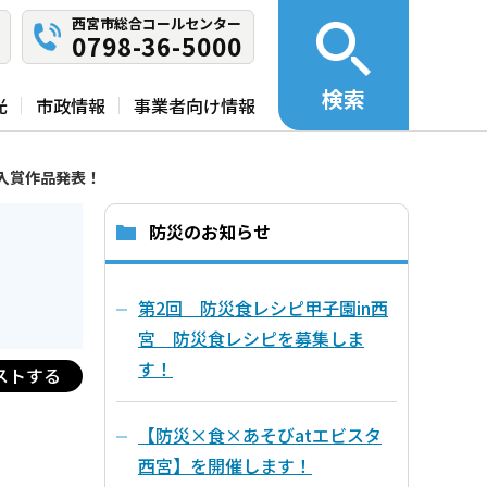
西宮市総合コールセンター
0798-36-5000
検索
光
市政情報
事業者向け情報
入賞作品発表！
防災のお知らせ
！
第2回 防災食レシピ甲子園in西
宮 防災食レシピを募集しま
す！
ストする
【防災×食×あそびatエビスタ
西宮】を開催します！