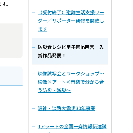
ます。
（受付終了）避難生活支援リー
ダー／サポーター研修を開催し
ます
防災食レシピ甲子園in西宮 入
賞作品発表！
映像試写会とワークショップ～
映像×アート×音楽で分かち合
う防災・減災～
阪神・淡路大震災30年事業
Jアラートの全国一斉情報伝達試