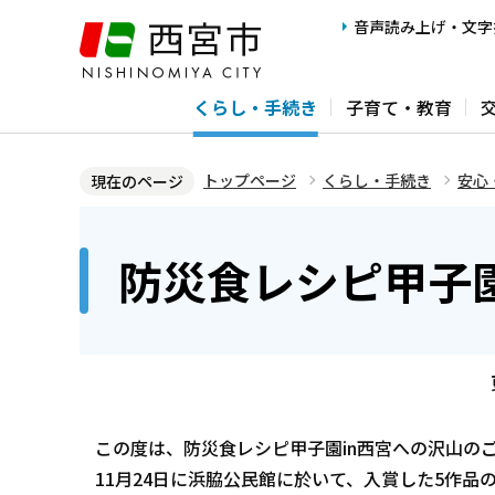
こ
音声読み上げ・文字
の
ペ
くらし・手続き
子育て・教育
ー
ジ
の
トップページ
くらし・手続き
安心
現在のページ
先
本
頭
文
防災食レシピ甲子
で
こ
す
こ
か
ら
この度は、防災食レシピ甲子園in西宮への沢山の
11月24日に浜脇公民館に於いて、入賞した5作