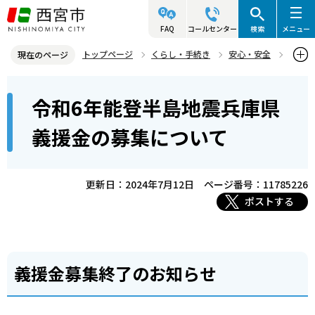
こ
の
FAQ
コールセンター
検索
メニュー
ペ
トップページ
くらし・手続き
安心・安全
現在のページ
ー
防災情報
防災のお知らせ
本
ジ
令和6年能登半島地震兵庫県
令和6年能登半島地震兵庫県義援金の募集について
文
の
こ
先
義援金の募集について
こ
頭
か
で
ら
更新日：2024年7月12日
ページ番号：11785226
す
ポストする
義援金募集終了のお知らせ