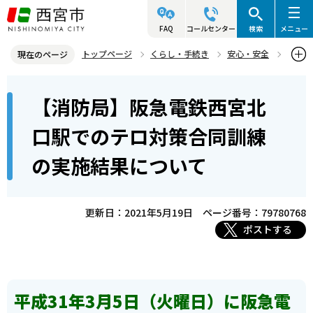
こ
の
FAQ
コールセンター
検索
メニュー
ペ
トップページ
くらし・手続き
安心・安全
現在のページ
ー
西宮市消防局
警防・救助・指令
本
ジ
【消防局】阪急電鉄西宮北
警防・救助に関する訓練・研修
文
の
こ
先
【消防局】阪急電鉄西宮北口駅でのテロ対策合同訓練の実施結果につ
口駅でのテロ対策合同訓練
こ
いて
頭
の実施結果について
か
で
ら
す
更新日：2021年5月19日
ページ番号：79780768
ポストする
平成31年3月5日（火曜日）に阪急電