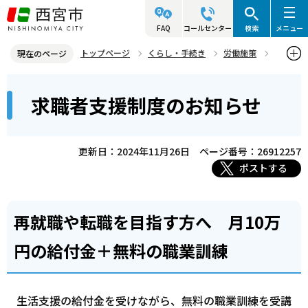
こ
の
FAQ
コールセンター
検索
メニュー
ペ
トップページ
くらし・手続き
労働施策
現在のページ
ー
助成金・補助
求職者支援制度のお知らせ
本
ジ
求職者支援制度のお知らせ
文
の
こ
先
こ
頭
更新日：2024年11月26日
ページ番号：26912257
か
で
ポストする
ら
す
再就職や転職を目指す方へ 月10万
円の給付金＋無料の職業訓練
生活支援の給付金を受けながら、無料の職業訓練を受講