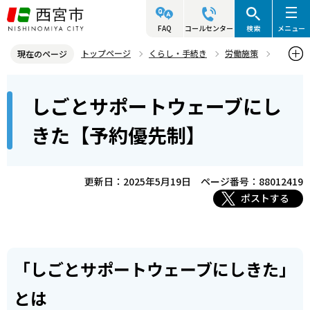
こ
の
FAQ
コールセンター
検索
メニュー
ペ
トップページ
くらし・手続き
労働施策
現在のページ
ー
仕事を探している方
本
ジ
しごとサポートウェーブにし
しごとサポートウェーブにしきた【予約優先制】
文
の
こ
先
きた【予約優先制】
こ
頭
か
で
ら
更新日：2025年5月19日
ページ番号：88012419
す
ポストする
「しごとサポートウェーブにしきた」
とは