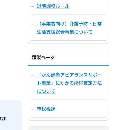
退院調整ルール
（事業者向け）介護予防・日常
生活支援総合事業について
類似ページ
「がん患者アピアランスサポー
ト事業」にかかる所得算定方法
について
市民税課
920