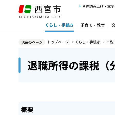
こ
音声読み上げ・文字
の
ペ
くらし・手続き
子育て・教育
ー
ジ
の
トップページ
くらし・手続き
市税
現在のページ
先
本
頭
文
退職所得の課税（
で
こ
す
こ
か
ら
概要