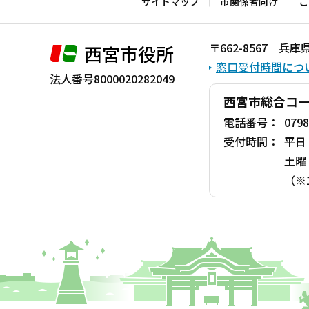
サイトマップ
市関係者向け
こ
こ
ま
〒662-8567 
西宮市役所
で
窓口受付時間につ
法人番号8000020282049
西宮市総合コ
電話番号：
0798
受付時間：
平日
土曜
（※