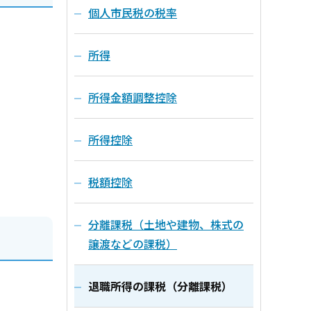
個人市民税の税率
所得
所得金額調整控除
。
所得控除
税額控除
分離課税（土地や建物、株式の
譲渡などの課税）
退職所得の課税（分離課税）