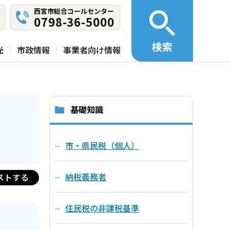
西宮市総合コールセンター
0798-36-5000
検索
光
市政情報
事業者向け情報
基礎知識
市・県民税（個人）
納税義務者
ストする
住民税の非課税基準