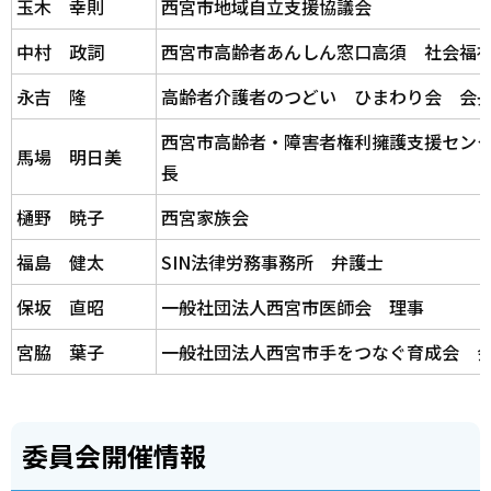
玉木 幸則
西宮市地域自立支援協議会
中村 政詞
西宮市高齢者あんしん窓口高須 社会福
永吉 隆
高齢者介護者のつどい ひまわり会 会
西宮市高齢者・障害者権利擁護支援セン
馬場 明日美
長
樋野 暁子
西宮家族会
福島 健太
SIN法律労務事務所 弁護士
保坂 直昭
一般社団法人西宮市医師会 理事
宮脇 葉子
一般社団法人西宮市手をつなぐ育成会 
委員会開催情報