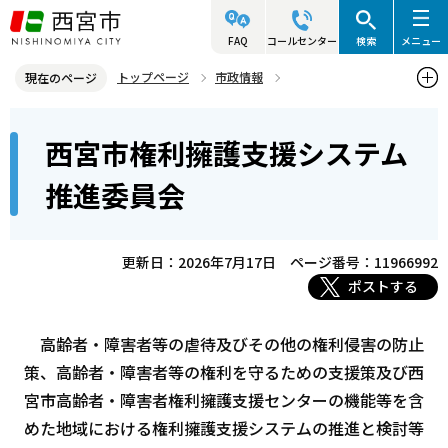
こ
の
FAQ
コールセンター
検索
メニュー
ペ
トップページ
市政情報
現在のページ
ー
情報公開・行政不服審査
附属機関（審議会）情報
各審議会
本
ジ
西宮市権利擁護支援システム
西宮市権利擁護支援システム推進委員会
文
の
こ
先
推進委員会
こ
頭
か
で
ら
更新日：2026年7月17日
ページ番号：11966992
す
ポストする
高齢者・障害者等の虐待及びその他の権利侵害の防止
策、高齢者・障害者等の権利を守るための支援策及び西
宮市高齢者・障害者権利擁護支援センターの機能等を含
めた地域における権利擁護支援システムの推進と検討等