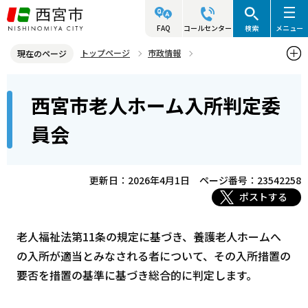
こ
の
FAQ
コールセンター
検索
メニュー
ペ
トップページ
市政情報
現在のページ
ー
情報公開・行政不服審査
附属機関（審議会）情報
各審議会
本
ジ
西宮市老人ホーム入所判定委
西宮市老人ホーム入所判定委員会
文
の
こ
先
員会
こ
頭
か
で
ら
更新日：2026年4月1日
ページ番号：23542258
す
ポストする
老人福祉法第11条の規定に基づき、養護老人ホームへ
の入所が適当とみなされる者について、その入所措置の
要否を措置の基準に基づき総合的に判定します。