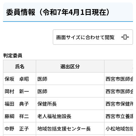
委員情報（令和7年4月1日現在）
画面サイズに合わせて閲覧
判定委員
氏名
選出区分
保坂 卓昭
医師
西宮市医師会
岡村 新一
医師
西宮市医師会
福田 典子
保健所長
西宮市保健所
藤綱 祥二
老人福祉施設長
西宮市立養護
中野 正子
地域包括支援センター長
小松地域包括