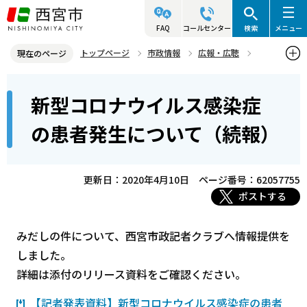
こ
の
FAQ
コールセンター
検索
メニュー
ペ
トップページ
市政情報
広報・広聴
現在のページ
ー
記者発表資料・市長記者会見
2020年
2020年4月
本
ジ
新型コロナウイルス感染症
新型コロナウイルス感染症の患者発生について（続報）
文
の
こ
先
の患者発生について（続報）
こ
頭
か
で
ら
更新日：2020年4月10日
ページ番号：62057755
す
ポストする
みだしの件について、西宮市政記者クラブへ情報提供を
しました。
詳細は添付のリリース資料をご確認ください。
【記者発表資料】新型コロナウイルス感染症の患者