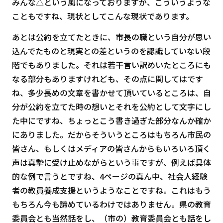
みんな△という風になっておりますが、こういうような
こともですね、現状としてこんな現状であります。
あとは公約を立てたときに、市長の職という自分が思い
込んでたものと現実との差というのを認識していない段
階でもありました。それは若干言い訳めいたところにも
なる部分もありますけれども、その点に関してはです
ね、多少長めの文章を書かせて頂いているところは、自
分が公約を立てた時の想いとそれを公約として文字にし
た中にですね、ちょっとこう書き過ぎた部分なんか確か
にありました。だからそういうところはもちろん市民の
皆さん、もしくはメディアの皆さんからもいろいろ頂く
声は真摯に受け止めながらという事ですが、例えば具体
的な例で言うとですね、4ページの真ん中、社会人経験
者の教員養成支援というようなことですね。これはもう
もちろん今も諦めているわけではありません。県の教育
委員会とも当然話をし、（市の）教育委員会とも話をし