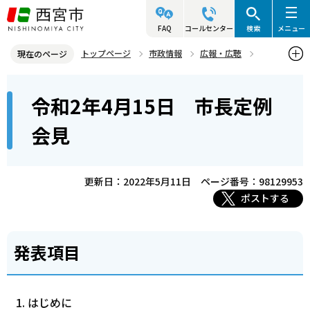
こ
の
FAQ
コールセンター
検索
メニュー
ペ
トップページ
市政情報
広報・広聴
現在のページ
ー
記者発表資料・市長記者会見
2020年
2020年4月
本
ジ
令和2年4月15日 市長定例
令和2年4月15日 市長定例会見
文
の
こ
先
会見
こ
頭
か
で
ら
更新日：2022年5月11日
ページ番号：98129953
す
ポストする
発表項目
はじめに