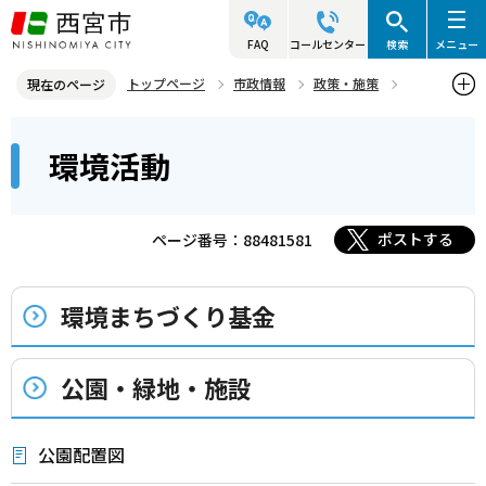
こ
の
FAQ
コールセンター
検索
メニュー
ペ
トップページ
市政情報
政策・施策
現在のページ
ー
環境活動
本
ジ
環境活動
文
の
こ
先
こ
頭
ポストする
ページ番号：88481581
か
で
ら
す
環境まちづくり基金
公園・緑地・施設
公園配置図