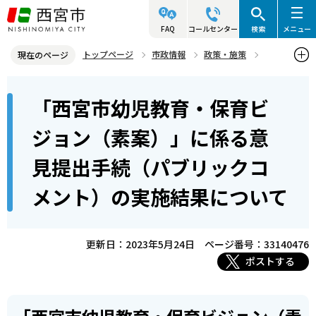
こ
の
FAQ
コールセンター
検索
メニュー
ペ
トップページ
市政情報
政策・施策
現在のページ
ー
子育て・教育
本
ジ
「西宮市幼児教育・保育ビ
「西宮市幼児教育・保育ビジョン（素案）」に係る意見提出手続（パ
文
の
ブリックコメント）の実施結果について
こ
先
ジョン（素案）」に係る意
こ
頭
見提出手続（パブリックコ
か
で
ら
す
メント）の実施結果について
更新日：2023年5月24日
ページ番号：33140476
ポストする