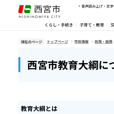
こ
音声読み上げ・文字
の
ペ
くらし・手続き
子育て・教育
ー
ジ
の
トップページ
市政情報
政策・施策
現在のページ
先
本
頭
文
西宮市教育大綱に
で
こ
す
こ
か
ら
教育大綱とは