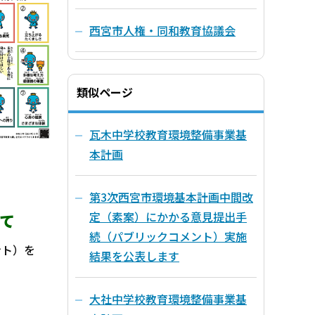
西宮市人権・同和教育協議会
類似ページ
瓦木中学校教育環境整備事業基
本計画
第3次西宮市環境基本計画中間改
定（素案）にかかる意見提出手
て
続（パブリックコメント）実施
ント）を
結果を公表します
大社中学校教育環境整備事業基