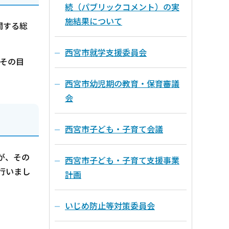
続（パブリックコメント）の実
施結果について
関する総
西宮市就学支援委員会
その目
西宮市幼児期の教育・保育審議
会
西宮市子ども・子育て会議
が、その
西宮市子ども・子育て支援事業
行いまし
計画
いじめ防止等対策委員会