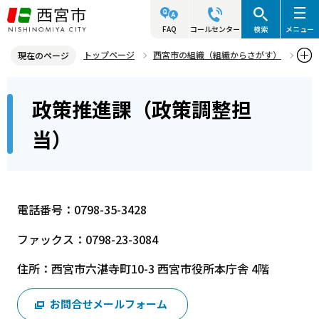
こ
の
FAQ
コールセンター
検索
メニュー
ペ
トップページ
西宮市の組織（組織からさがす）
現在のページ
ー
政策局
政策総括室
政策推進課（政策調整担当）
本
ジ
政策推進課（政策調整担
文
の
こ
先
当）
こ
頭
か
で
ら
す
電話番号：0798-35-3428
ファックス：0798-23-3084
住所：西宮市六湛寺町10-3 西宮市役所本庁舎 4階
お問合せメールフォーム