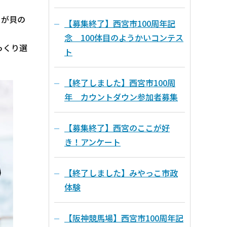
ちが貝の
【募集終了】西宮市100周年記
念 100体目のようかいコンテス
っくり選
ト
【終了しました】西宮市100周
年 カウントダウン参加者募集
【募集終了】西宮のここが好
き！アンケート
【終了しました】みやっこ市政
体験
【阪神競馬場】西宮市100周年記