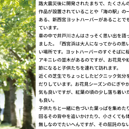
路大震災後に開発されたまちで、たくさん
作品が設置されていることや「海の駅」の
ある、新西宮ヨットハーバーがあることで
ています。
車の中で井戸川さんはさっそく思い出を語
ました。「西宮浜は大人になってからの思
い場所です。ヨットハーバーのすぐそばに
アキニレの並木があるのですが、お花見や
節になると子供たちを連れて訪れます。
近くの芝生でちょっとしたピクニック気分
だりしています。お花見シーズンのにぎや
気も良いですが、紅葉の頃の少し落ち着い
も良い。
子供たちと一緒に色づいた葉っぱを集めた
回るその背中を追いかけたり、小さくても
無しなのでたいへんですが、その屈託のな