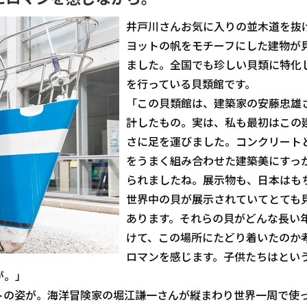
井戸川さんお気に入りの並木道を抜
ヨットの帆をモチーフにした建物が
ました。全国でも珍しい貝類に特化
を行っている貝類館です。
「この貝類館は、建築家の安藤忠雄
計したもの。実は、私も最初はこの
さに足を運びました。コンクリート
をうまく組み合わせた建築美にすっ
られましたね。展示物も、日本はも
世界中の貝が展示されていてとても
あります。それらの貝がどんな長い
けて、この場所にたどり着いたのか
ロマンを感じます。子供たちはとい
が。」
トの姿が。海洋冒険家の堀江謙一さんが縦まわり世界一周で使