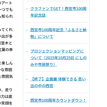
のアート
クラファンでGET！西宮市100周
一つでも
年記念誌
も知られ
ってくれ
西宮市100周年記念「ふるさと納
い出が多
税」について
桜並木と
紅葉の季
プロジェクションマッピングに
ついて（2025年10月25日 にしの
を楽しん
みや市民祭り）
かな雰囲
た雰囲気
【終了】企画展 体験できる 思い
出の中の西宮
り、走り
体力は底
西宮市100周年カウントダウン！
い笑顔を