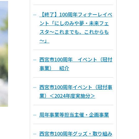
【終了】100周年フィナーレイベ
ント「にしのみや夢・未来フェ
スタ～これまでも、これからも
～」
西宮市100周年 イベント（冠付
事業） 紹介
西宮市100周年イベント（冠付事
業）＜2024年度実施分＞
周年事業等担当主催・企画事業
西宮市100周年グッズ・取り組み