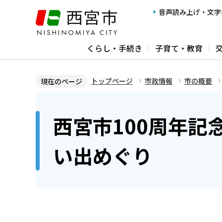
こ
音声読み上げ・文字
の
ペ
くらし・手続き
子育て・教育
ー
ジ
の
トップページ
市政情報
市の概要
現在のページ
先
本
頭
文
西宮市100周年記
で
こ
す
こ
い出めぐり
か
ら