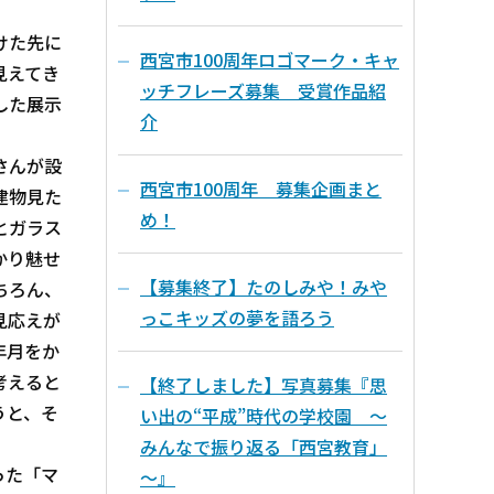
けた先に
西宮市100周年ロゴマーク・キャ
見えてき
ッチフレーズ募集 受賞作品紹
した展示
介
さんが設
西宮市100周年 募集企画まと
建物見た
め！
とガラス
かり魅せ
【募集終了】たのしみや！みや
ちろん、
っこキッズの夢を語ろう
見応えが
年月をか
考えると
【終了しました】写真募集『思
うと、そ
い出の“平成”時代の学校園 ～
みんなで振り返る「西宮教育」
った「マ
～』