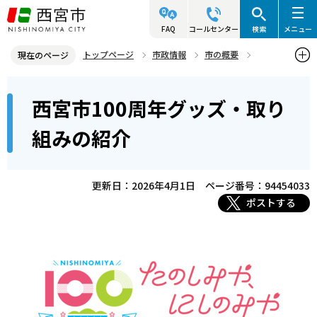
こ
の
FAQ
コールセンター
検索
メニュー
ペ
トップページ
市政情報
市の概要
現在のページ
ー
西宮市100周年
西宮市100周年グッズ・取り組みの紹介
本
ジ
西宮市100周年グッズ・取り
文
の
こ
先
組みの紹介
こ
頭
か
で
ら
更新日：2026年4月1日
ページ番号：94454033
す
ポストする