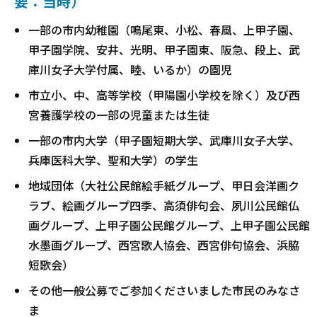
要：当時）
一部の市内幼稚園（鳴尾東、小松、春風、上甲子園、
甲子園学院、安井、光明、甲子園東、阪急、段上、武
庫川女子大学付属、睦、いるか）の園児
市立小、中、高等学校（甲陽園小学校を除く）及び西
宮養護学校の一部の児童または生徒
一部の市内大学（甲子園短期大学、武庫川女子大学、
兵庫医科大学、聖和大学）の学生
地域団体（大社公民館絵手紙グループ、甲日会洋画ク
ラブ、絵画グループ四季、高須俳句会、夙川公民館仏
画グループ、上甲子園公民館グループ、上甲子園公民館
水墨画グループ、西宮歌人協会、西宮俳句協会、浜脇
短歌会）
その他一般公募でご参加くださいました市民のみなさ
ま