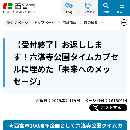
こ
の
FAQ
コールセンター
検索
メニュー
ペ
トップページ
市政情報
市の概要
現在のページ
ー
西宮市100周年
本
ジ
【受付終了】お返ししま
【受付終了】お返しします！六湛寺公園タイムカプセルに埋めた「未
文
の
来へのメッセージ」
こ
先
す！六湛寺公園タイムカプセ
こ
頭
ルに埋めた「未来へのメッ
か
で
ら
す
セージ」
更新日：2026年3月19日
ページ番号：16180914
ポストする
★西宮市100周年企画として六湛寺公園タイムカ