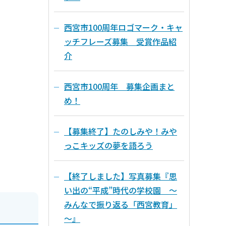
西宮市100周年ロゴマーク・キャ
ッチフレーズ募集 受賞作品紹
介
西宮市100周年 募集企画まと
め！
【募集終了】たのしみや！みや
っこキッズの夢を語ろう
【終了しました】写真募集『思
い出の“平成”時代の学校園 ～
みんなで振り返る「西宮教育」
～』