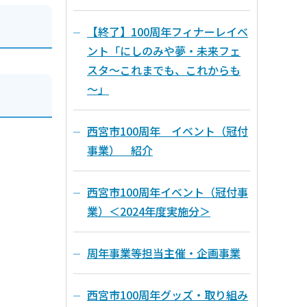
【終了】100周年フィナーレイベ
ント「にしのみや夢・未来フェ
スタ～これまでも、これからも
～」
西宮市100周年 イベント（冠付
事業） 紹介
西宮市100周年イベント（冠付事
業）＜2024年度実施分＞
周年事業等担当主催・企画事業
西宮市100周年グッズ・取り組み