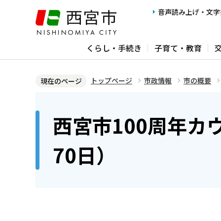
こ
音声読み上げ・文字
の
ペ
くらし・手続き
子育て・教育
ー
ジ
の
トップページ
市政情報
市の概要
現在のページ
先
本
頭
文
西宮市100周年カ
で
こ
す
こ
70日）
か
ら