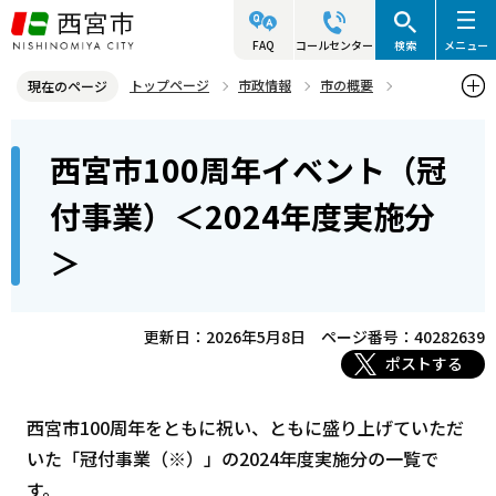
こ
の
FAQ
コールセンター
検索
メニュー
ペ
トップページ
市政情報
市の概要
現在のページ
ー
西宮市100周年
本
ジ
西宮市100周年イベント（冠
西宮市100周年イベント（冠付事業）＜2024年度実施分＞
文
の
こ
先
付事業）＜2024年度実施分
こ
頭
＞
か
で
ら
す
更新日：2026年5月8日
ページ番号：40282639
ポストする
西宮市100周年をともに祝い、ともに盛り上げていただ
いた「冠付事業（※）」の2024年度実施分の一覧で
す。