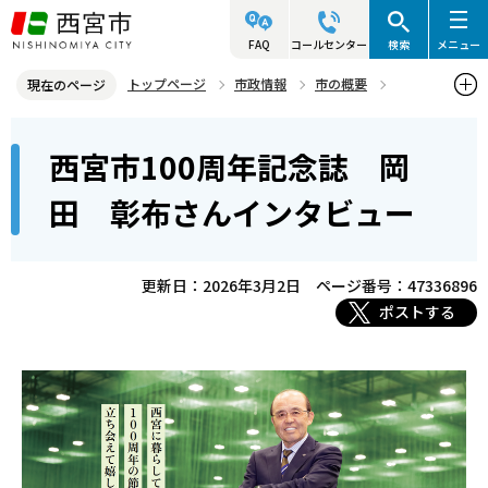
こ
の
FAQ
コールセンター
検索
メニュー
ペ
トップページ
市政情報
市の概要
現在のページ
ー
西宮市100周年
本
ジ
西宮市100周年記念誌 岡
西宮市100周年記念誌 岡田 彰布さんインタビュー
文
の
こ
先
田 彰布さんインタビュー
こ
頭
か
で
ら
更新日：2026年3月2日
ページ番号：47336896
す
ポストする