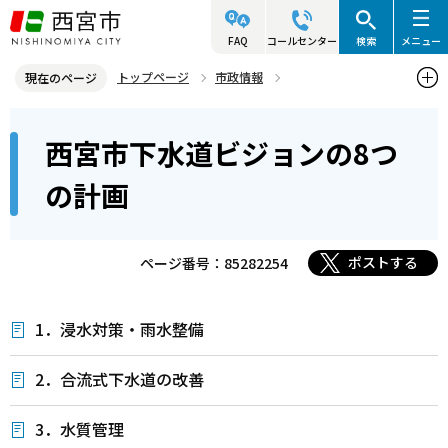
こ
の
FAQ
コールセンター
検索
メニュー
ペ
トップページ
市政情報
現在のページ
ー
総合計画と部門別計画
水道・下水道に関する計画
本
ジ
西宮市下水道ビジョンの8つ
西宮市下水道ビジョンの8つの計画
文
の
こ
先
の計画
こ
頭
か
で
ら
ポストする
ページ番号：85282254
す
1．浸水対策・雨水整備
2．合流式下水道の改善
3．水質管理