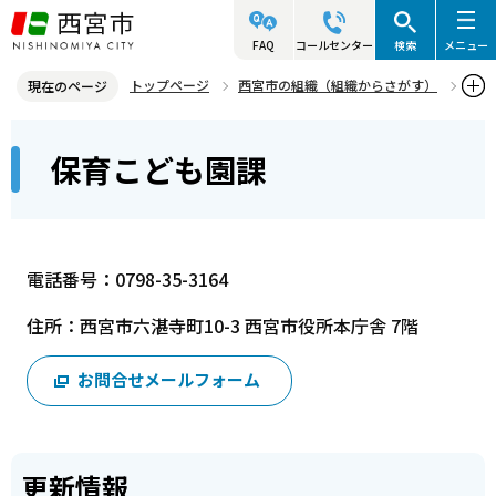
こ
の
FAQ
コールセンター
検索
メニュー
ペ
トップページ
西宮市の組織（組織からさがす）
現在のページ
ー
こども支援局
子育て事業部
保育こども園課
本
ジ
保育こども園課
文
の
こ
先
こ
頭
か
で
電話番号：0798-35-3164
ら
す
住所：西宮市六湛寺町10-3 西宮市役所本庁舎 7階
お問合せメールフォーム
更新情報