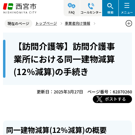
こ
の
FAQ
コールセンター
検索
メニュー
ペ
トップページ
事業者向け情報
現在のページ
ー
介護保険サービス事業者関連情報
本
ジ
【訪問介護等】訪問介護事
介護保険サービス事業者に関する手続き・申請
文
の
こ
先
【訪問介護等】訪問介護事業所における同一建物減算(12%減算)の
業所における同一建物減算
こ
手続き
頭
(12%減算)の手続き
か
で
ら
す
更新日：2025年3月27日
ページ番号：62870260
ポストする
同一建物減算(12%減算)の概要