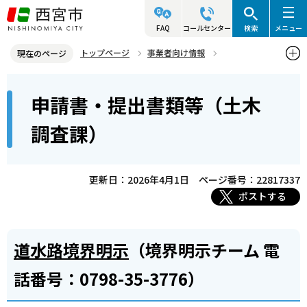
こ
の
FAQ
コールセンター
検索
メニュー
ペ
トップページ
事業者向け情報
現在のページ
ー
建築・許可・申請等
道路・水路等
本
ジ
申請書・提出書類等（土木
申請書・提出書類等（土木調査課）
文
の
こ
先
調査課）
こ
頭
か
で
ら
更新日：2026年4月1日
ページ番号：22817337
す
ポストする
道水路境界明示
（境界明示チーム 電
話番号：0798-35-3776）