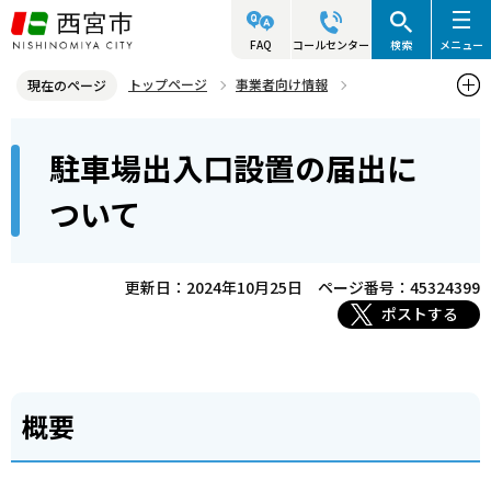
こ
の
FAQ
コールセンター
検索
メニュー
ペ
トップページ
事業者向け情報
現在のページ
ー
建築・許可・申請等
道路・水路等
本
ジ
駐車場出入口設置の届出に
駐車場出入口設置の届出について
文
の
こ
先
ついて
こ
頭
か
で
ら
更新日：2024年10月25日
ページ番号：45324399
す
ポストする
概要