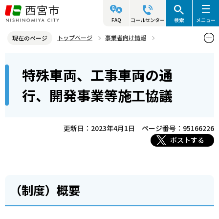
こ
の
FAQ
コールセンター
検索
メニュー
ペ
トップページ
事業者向け情報
現在のページ
ー
建築・許可・申請等
道路・水路等
本
ジ
特殊車両、工事車両の通
特殊車両、工事車両の通行、開発事業等施工協議
文
の
こ
先
行、開発事業等施工協議
こ
頭
か
で
ら
更新日：2023年4月1日
ページ番号：95166226
す
ポストする
（制度）概要