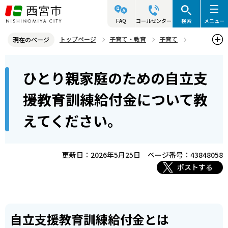
こ
の
FAQ
コールセンター
検索
メニュー
ペ
トップページ
子育て・教育
子育て
現在のページ
ー
母子・父子家庭のこどものために
各種経済的支援
本
ジ
ひとり親家庭のための自立支
ひとり親家庭のための自立支援教育訓練給付金について教えてくださ
文
の
い。
こ
先
援教育訓練給付金について教
こ
頭
えてください。
か
で
ら
す
更新日：2026年5月25日
ページ番号：43848058
ポストする
自立支援教育訓練給付金とは