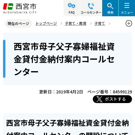
こ
の
FAQ
コールセンター
検索
メニュー
ペ
トップページ
子育て・教育
子育て
現在のページ
ー
母子・父子家庭のこどものために
各種経済的支援
本
ジ
西宮市母子父子寡婦福祉資
西宮市母子父子寡婦福祉資金貸付金納付案内コールセンター
文
の
こ
先
金貸付金納付案内コールセ
こ
頭
ンター
か
で
ら
す
更新日：2019年4月2日
ページ番号：84599129
ポストする
西宮市母子父子寡婦福祉資金貸付金納