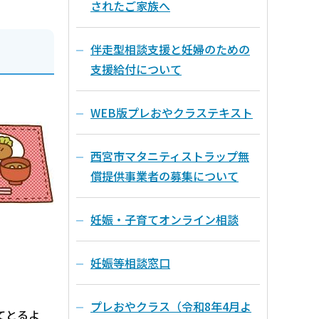
されたご家族へ
伴走型相談支援と妊婦のための
支援給付について
WEB版プレおやクラステキスト
西宮市マタニティストラップ無
償提供事業者の募集について
妊娠・子育てオンライン相談
妊娠等相談窓口
プレおやクラス（令和8年4月よ
てとるよ