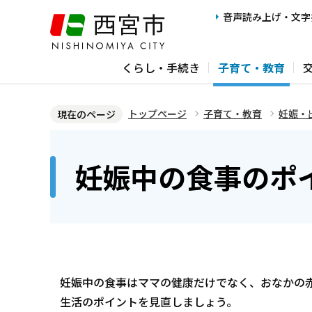
こ
音声読み上げ・文字
の
ペ
くらし・手続き
子育て・教育
ー
ジ
の
トップページ
子育て・教育
妊娠・
現在のページ
先
本
頭
文
妊娠中の食事のポ
で
こ
す
こ
か
ら
妊娠中の食事はママの健康だけでなく、おなかの
生活のポイントを見直しましょう。