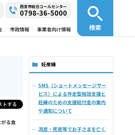
西宮市総合コールセンター
0798-36-5000
検索
光
市政情報
事業者向け情報
妊産婦
SMS（ショートメッセージサー
ビス）による伴走型相談支援と
妊婦のための支援給付金の案内
ストする
や通知について
ながる食
流産・死産等でお子さまを亡く