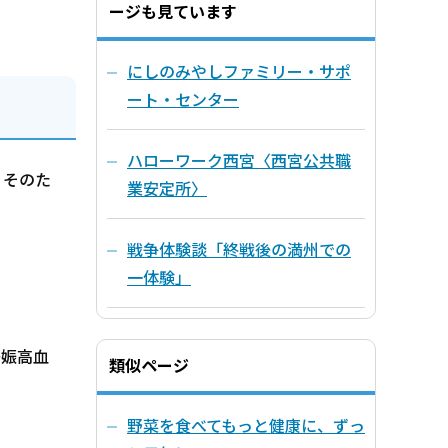
ージも見ています
にしのみやしファミリー・サポ
ート・センター
ハローワーク西宮〈西宮公共職
。そのた
業安定所〉
戦争体験談「終戦後の満州での
一体験」
妊娠高血
類似ページ
野菜を食べてもっと健康に、ずっ