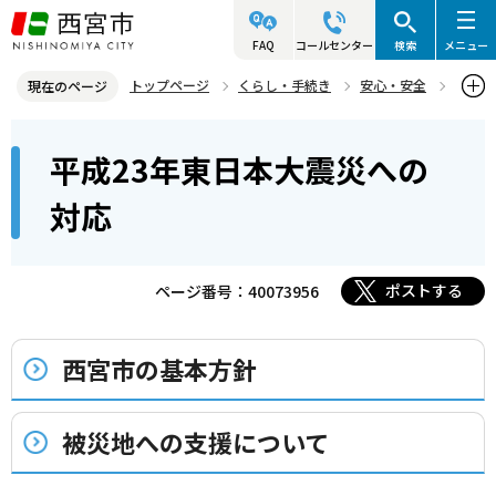
こ
の
FAQ
コールセンター
検索
メニュー
ペ
トップページ
くらし・手続き
安心・安全
現在のページ
ー
防災情報
過去の災害について知る
震災関連情報
本
ジ
平成23年東日本大震災への
平成23年東日本大震災への対応
文
の
こ
先
対応
こ
頭
か
で
ら
ポストする
ページ番号：40073956
す
西宮市の基本方針
被災地への支援について