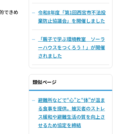
的できめ
令和8年度「第1回西宮市不法投
棄防止協議会」を開催しました
「親子で学ぶ環境教室 ソーラ
ーハウスをつくろう！」が開催
されました
類似ページ
避難所などで“心”と“体”が温ま
る食事を提供。被災者のストレ
ス緩和や避難生活の質を向上さ
せるため協定を締結