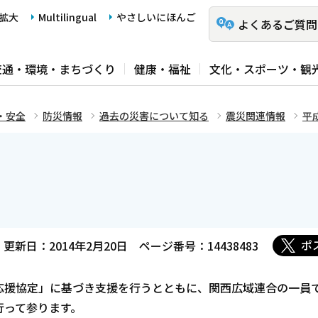
拡大
Multilingual
やさしいにほんご
よくあるご質問
交通・環境・まちづくり
健康・福祉
文化・スポーツ・観
・安全
防災情報
過去の災害について知る
震災関連情報
平
ポ
更新日：2014年2月20日
ページ番号：14438483
応援協定」に基づき支援を行うとともに、関西広域連合の一員
行って参ります。