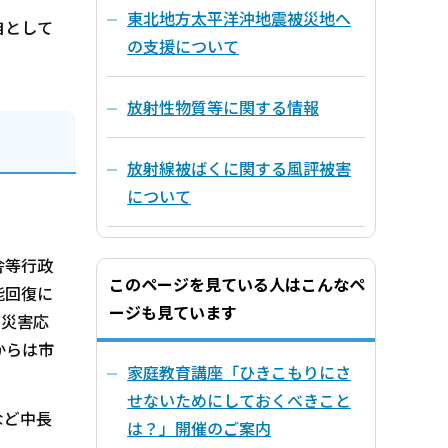
東北地方太平洋沖地震被災地へ
自として
の支援について
放射性物質等に関する情報
放射線被ばくに関する風評被害
について
舎等行政
このページを見ている人はこんなペ
能回復に
ージも見ています
る災害応
からは市
家庭教育講座「ひきこもりにさ
せないためにしておくべきこと
など中長
は？」開催のご案内