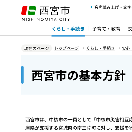
こ
音声読み上げ・文字
の
ペ
くらし・手続き
子育て・教育
ー
ジ
の
トップページ
くらし・手続き
安心
現在のページ
先
本
頭
文
西宮市の基本方針
で
こ
す
こ
か
ら
西宮市は、中核市の一員として「中核市災害相互
庫県が支援する宮城県の南三陸町に対し、支援を