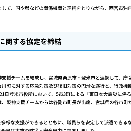
として、国や県などの関係機関と連携をとりながら、西宮市独
に関する協定を締結
神支援チームを結成し、宮城県栗原市・登米市と連携して、庁
女川町に対する応急対策及び復旧対策の円滑な遂行と、行政機
21日登米市役所において、5市3町による「東日本大震災に係
は、阪神支援チームからは各副市町長が出席、宮城県の各市町
た多様な支援ができるとともに、職員らを安定して派遣できる
事務局は本市の防災・安全局内に設置しました。