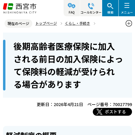
こ
の
FAQ
コールセンター
検索
メニュー
ペ
トップページ
くらし・手続き
現在のページ
ー
後期高齢者医療制度
後期高齢者医療の保険料
本
ジ
後期高齢者医療保険に加入
後期高齢者医療保険に加入される前日の加入保険によって保険料の軽
文
の
減が受けられる場合があります
こ
先
される前日の加入保険によっ
こ
頭
て保険料の軽減が受けられ
か
で
ら
す
る場合があります
更新日：2026年4月21日
ページ番号：70027799
ポストする