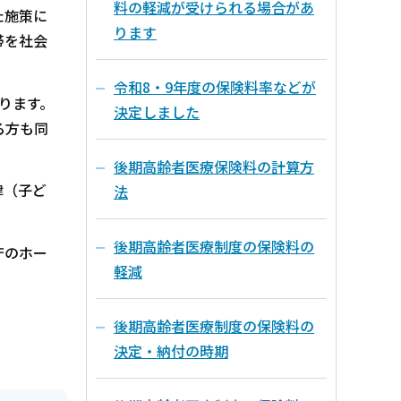
料の軽減が受けられる場合があ
た施策に
ります
帯を社会
令和8・9年度の保険料率などが
ります。
決定しました
る方も同
後期高齢者医療保険料の計算方
律（子ど
法
後期高齢者医療制度の保険料の
庁のホー
軽減
後期高齢者医療制度の保険料の
決定・納付の時期