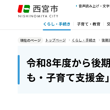
こ
音声読み上げ・文字
の
ペ
くらし・手続き
子育て・教育
ー
ジ
の
トップページ
くらし・手続き
後期
現在のページ
先
本
頭
文
令和8年度から後
で
こ
す
こ
も・子育て支援金
か
ら