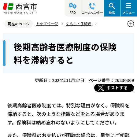
こ
の
FAQ
コールセンター
検索
メニュー
ペ
トップページ
くらし・手続き
現在のページ
ー
後期高齢者医療制度
後期高齢者医療の保険料
本
ジ
後期高齢者医療制度の保険
後期高齢者医療制度の保険料を滞納すると
文
の
こ
先
料を滞納すると
こ
頭
か
で
ら
更新日：2024年11月27日
ページ番号：26236369
す
ポストする
後期高齢者医療制度では、特別な理由がなく、保険料を
滞納すると、次のような措置などをとる場合がありま
す。保険料は納め忘れのないようにしてください。
また、保険料のお支払いが困難な場合は、早急にご相談