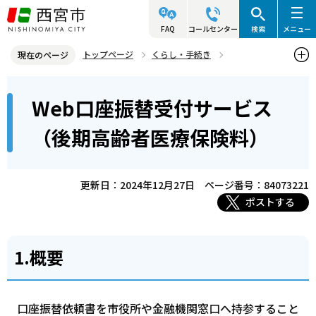
こ
の
FAQ
コールセンター
検索
メニュー
ペ
トップページ
くらし・手続き
現在のページ
ー
後期高齢者医療制度
後期高齢者医療の保険料
本
ジ
Web口座振替受付サービス
Web口座振替受付サービス（後期高齢者医療保険料）
文
の
こ
先
（後期高齢者医療保険料）
こ
頭
か
で
ら
更新日：2024年12月27日
ページ番号：84073221
す
ポストする
1.概要
口座振替依頼書を市役所や金融機関窓口へ持参すること