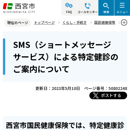
こ
の
FAQ
コールセンター
検索
メニュー
ペ
トップページ
くらし・手続き
国民健康保険
現在のページ
ー
国民健康保険の健康診査
本
ジ
SMS（ショートメッセージ
SMS（ショートメッセージサービス）による特定健診のご案内につ
文
の
いて
こ
先
サービス）による特定健診の
こ
頭
ご案内について
か
で
ら
す
更新日：2023年5月10日
ページ番号：50802248
ポストする
西宮市国民健康保険では、特定健康診