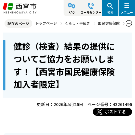
こ
の
FAQ
コールセンター
検索
メニュー
ペ
トップページ
くらし・手続き
国民健康保険
現在のページ
ー
国民健康保険の健康診査
本
ジ
健診（検査）結果の提供に
健診（検査）結果の提供についてご協力をお願いします！【西宮市国
文
の
民健康保険加入者限定】
こ
先
ついてご協力をお願いしま
こ
頭
す！【西宮市国民健康保険
か
で
ら
す
加入者限定】
更新日：2026年5月26日
ページ番号：43261496
ポストする