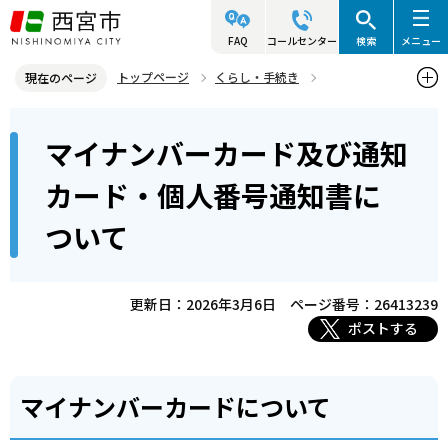
こ
の
FAQ
コールセンター
検索
メニュー
ペ
トップページ
くらし・手続き
現在のページ
ー
マイナンバー制度
マイナンバーカードについて
本
ジ
マイナンバーカード及び通知
マイナンバーカード及び通知カード・個人番号通知書について
文
の
こ
先
カード・個人番号通知書に
こ
頭
ついて
か
で
ら
す
更新日：2026年3月6日
ページ番号：26413239
ポストする
マイナンバーカードについて