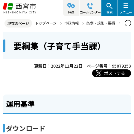
こ
の
FAQ
コールセンター
検索
メニュー
ペ
トップページ
市政情報
条例・規則・要綱
現在のページ
ー
要綱集
こども支援局
要綱集（子育て手当課）
本
ジ
要綱集（子育て手当課）
文
の
こ
先
こ
頭
更新日：2022年11月22日
ページ番号：95079253
か
で
ポストする
ら
す
運用基準
ダウンロード