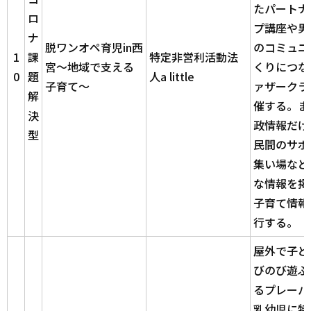
たパートナ
ロ
プ講座や男
ナ
脱ワンオペ育児in西
のコミュニ
1
課
特定非営利活動法
宮～地域で支える
くりにつな
0
題
人a little
子育て～
ァザークラ
解
催する。ま
決
政情報だけ
型
民間のサポ
集い場など
な情報を掲
子育て情報
行する。
屋外で子ど
びのび遊ぶ
るプレーパ
乳幼児に特