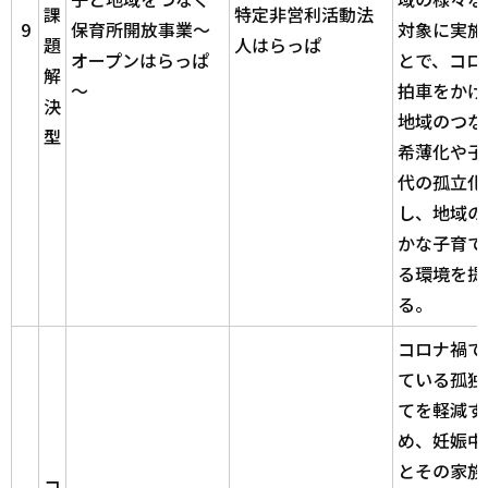
課
特定非営利活動法
9
保育所開放事業～
対象に実施
題
人はらっぱ
オープンはらっぱ
とで、コロ
解
～
拍車をかけ
決
地域のつな
型
希薄化や子
代の孤立化
し、地域の
かな子育て
る環境を提
る。
コロナ禍で
ている孤独
てを軽減す
め、妊娠中
とその家族
コ