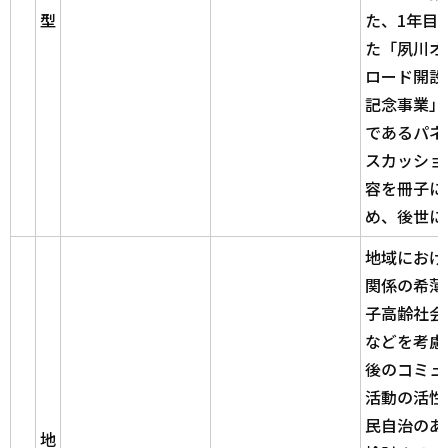
型
た、1年目
た「夙川オ
ロード開設
記念事業」
であるパネ
スカッショ
容を冊子に
め、後世に
地域におけ
関係の希薄
子高齢社会
などを考慮
後のコミュ
活動の活性
民自治のあ
地