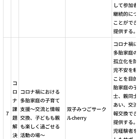
して参加者
継続的につ
ことができ
提供する。
コロナ禍に
多胎家庭の
孤立化を防
児不安を軽
ことを目的
コ
胎家庭の子
ロ
コロナ禍における
士、親同士
ナ
多胎家庭の子育て
あい、交流
課
支援
～交流と情報
双子みつごサーク
7
報交換でき
題
交換、子どもも親
ルcherry
提供する。
解
も楽しく過ごせる
児経験者を
決
活動の場～