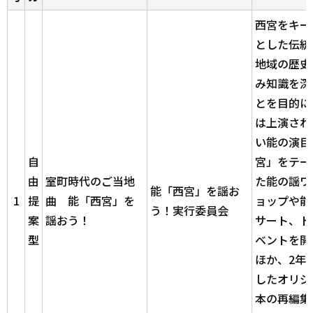
西宮をキー
とした伝統
地域の歴史
み知識を深
とを目的に
は上演され
い能の演目
自
宮」をテー
由
室町時代のご当地
た能の謡ワ
能「西宮」を謡お
1
提
曲 能「西宮」を
ョップや能
う！実行委員会
案
謡おう！
サート、ト
型
ベントを開
ほか、2年
したオリジ
本の再編集