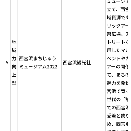
ミュージア
立て、西宮
域資源であ
リックアー
楽広場、ア
地
トリートな
域
用したマル
力
西宮浜まちじゅう
ベントやガ
5
西宮浜観光社
向
ミュージアム
2022
アーの開催
上
て、まちの
型
魅力を発信
宮浜で育っ
世代の「故
ての西宮浜
愛着と誇り
め、西宮浜