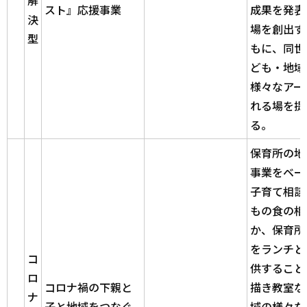
スト』
応援事業
成果を発表
決
場を創出す
型
もに、同世
ども・地域
様々なアー
れる場を提
る。
保育所の地
事業をベー
子育て相談
もの食の相
か、保育所
をランチと
コ
供すること
ロ
コロナ禍の下親と
描き教室な
ナ
子と地域をつなぐ
域の様々な