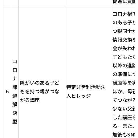
促進に貢献
コロナ禍で
のある子ど
つ親同士が
情報交換を
会が失われ
子どもたち
コ
以降の進路
ロ
の準備につ
ナ
障がいのある子ど
講座等を実
課
特定非営利活動法
6
もを持つ
親がつな
ほか、母親
題
人ビレッジ
がる講座
てつながる
解
少ない父親
決
した講座を
型
る。また、
加後もSN