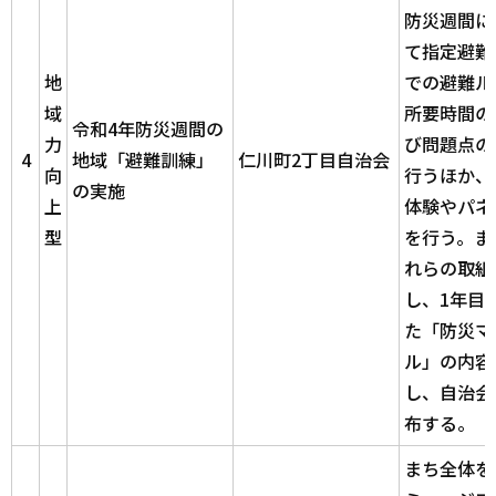
防災週間に
て指定避難
地
での避難ル
域
所要時間の
令和4年防災週間の
力
び問題点の
4
地域「避難訓練」
仁川町2丁目自治会
向
行うほか、
の実施
上
体験やパネ
型
を行う。ま
れらの取組
し、1年目
た「防災マ
ル」の内容
し、自治会
布する。
まち全体を