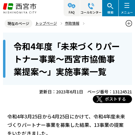
こ
の
FAQ
コールセンター
検索
メニュー
ペ
トップページ
市政情報
現在のページ
ー
参画と協働・市民活動
協働によるまちづくり
本
ジ
令和4年度「未来づくりパー
未来づくりパートナー事業（協働事業提案制度）
文
の
こ
先
令和4年度「未来づくりパートナー事業～西宮市協働事業提案～」実
トナー事業～西宮市協働事
こ
施事業一覧
頭
業提案～」実施事業一覧
か
で
ら
す
更新日：2023年6月1日
ページ番号：13124521
ポストする
令和4年3月25日から4月25日にかけて、令和4年度未来
づくりパートナー事業を募集した結果、13事業の提案
をいただきました。