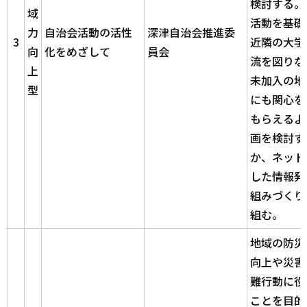
検討する。
域
活動を基礎
力
自治会活動の活性
深津自治会推進委
3
近隣の大学
向
化をめざして
員会
流を図りな
上
未加入の地
型
にも関心を
もらえるよ
画を検討す
か、ネット
した情報発
組みづくり
組む。
地域の防災
向上や災害
難行動に役
ことを目的