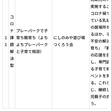
実施するこ
コロナ禍で
コ
ている乳幼
ロ
の居場所を
ナ
プレーパークで子
るほか、子
1
課
育ち親育ち（よち
にしのみや遊び場
不安の解消
1
題
よちプレーパーク
つくろう会
育ち」「親
解
と子育て相談）
の応援を目
決
し、専門講
型
る子育て相
ベントを実
る。これら
じ、継続し
児親子の支
う。