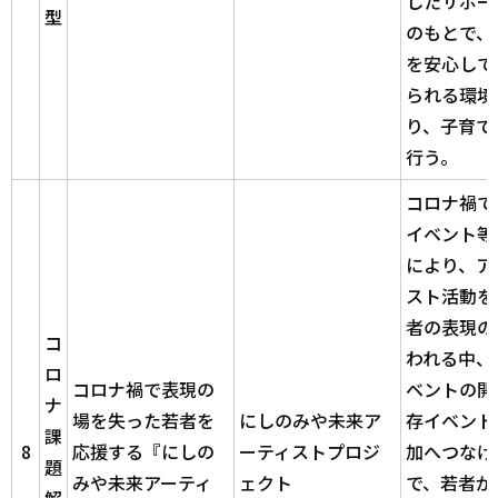
したサポー
型
のもとで、
を安心して
られる環境
り、子育て
行う。
コロナ禍で
イベント等
により、ア
スト活動を
者の表現の
コ
われる中、
ロ
コロナ禍で表現の
ベントの開
ナ
場を失った若者を
にしのみや未来ア
存イベント
課
8
応援する
『にしの
ーティストプロジ
加へつなげ
題
みや未来アーティ
ェクト
で、若者が
解