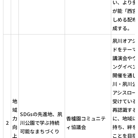
い、より多
が能「西宮
しめる配布
成する。
夙川オアシ
ドをテーマ
講演会やウ
ングイベン
開催を通じ
川・夙川公
アシスロー
地
受けている
域
再認識する
SDGsの先進地、夙
力
香櫨園コミュニテ
に、地域に
2
川公園で学ぶ持続
向
ィ協議会
持ち、絆を
可能なまちづくり
上
ことを目指