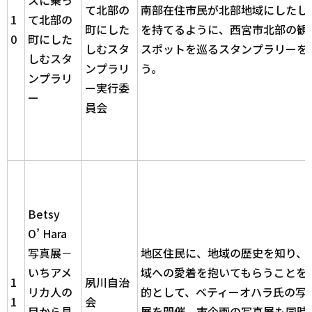
て北部の
南部在住市民が北部地域にしたし
1
て北部の
町にした
を持てるように、西宮市北部の観
0
町にした
しむスタ
スポットを巡るスタンプラリーを
しむスタ
ンプラリ
う。
ンプラリ
ー実行委
ー
員会
Betsy
O’ Hara
写真展－
地区住民に、地域の歴史を知り、
いちアメ
域への愛着を抱いてもらうことを
1
夙川自治
リカ人の
的として、ベティーオハラ氏の写
1
会
目から見
展を開催、市企画の写真展も同時