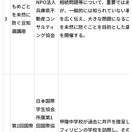
NPO法人
相続問題等について、重要ではあ
もめごと
兵庫県不
が、一般的には知られていない事
を未然に
3
動産コン
を広く伝え、大きな問題になるこ
防ぐ豆知
サルティ
を未然に防ぐことを目的とした講
識講座
ング協会
を開催する。
日本国際
学生協会
所属第1
甲陵中学校が過去に井戸を贈呈し
第1回国際
回国際協
フィリピンの学校を訪問し、その