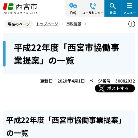
こ
の
FAQ
コールセンター
検索
メニュー
ペ
トップページ
市政情報
現在のページ
ー
参画と協働・市民活動
協働によるまちづくり
本
ジ
平成22年度「西宮市協働事
未来づくりパートナー事業（協働事業提案制度）
文
の
こ
先
平成22年度「西宮市協働事業提案」の一覧
業提案」の一覧
こ
頭
か
で
ら
更新日：2020年4月1日
ページ番号：30082032
す
ポストする
平成22年度「西宮市協働事業提案」
の一覧