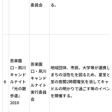
委員会
る。
苦楽園
苦楽園
口・夙川
地域団体、市民、大学等が連携し
口・夙川
キャンド
まちの活性化を図るため、夏至と
キャンド
6
ルナイト
至の夜間2時間電気を消してキャ
ルナイト
「光の散
ドルの明かりで過ごす等のイベン
実行委員
歩道」
を開催する。
会
2010