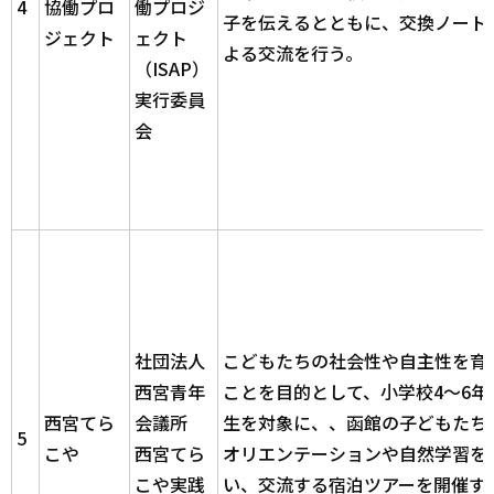
4
協働プロ
働プロジ
子を伝えるとともに、交換ノート
ジェクト
ェクト
よる交流を行う。
（ISAP）
実行委員
会
社団法人
こどもたちの社会性や自主性を育
西宮青年
ことを目的として、小学校4～6年
西宮てら
会議所
生を対象に、、函館の子どもたち
5
こや
西宮てら
オリエンテーションや自然学習を
こや実践
い、交流する宿泊ツアーを開催す