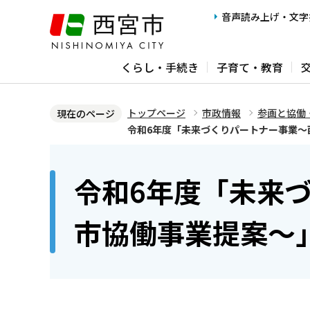
こ
音声読み上げ・文字
の
ペ
くらし・手続き
子育て・教育
ー
ジ
の
トップページ
市政情報
参画と協働
現在のページ
先
令和6年度「未来づくりパートナー事業～
頭
本
で
文
令和6年度「未来
す
こ
こ
市協働事業提案～
か
ら