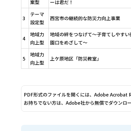
案型
ーは君だ！
テーマ
3
西宮市の継続的な防災力向上事業
設定型
地域力
地域の絆をつなげて～子育てしやすい
4
向上型
園口をめざして～
地域力
5
上ケ原地区「防災教室」
向上型
PDF形式のファイルを開くには、Adobe Acrobat 
お持ちでない方は、Adobe社から無償でダウンロ