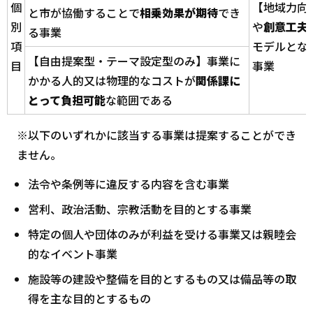
個
【地域力向
と市が協働することで
相乗効果が期待
でき
別
や
創意工夫
る事業
項
モデルとな
【自由提案型・テーマ設定型のみ】事業に
目
事業
かかる人的又は物理的なコストが
関係課に
とって負担可能
な範囲である
※以下のいずれかに該当する事業は提案することができ
ません。
法令や条例等に違反する内容を含む事業
営利、政治活動、宗教活動を目的とする事業
特定の個人や団体のみが利益を受ける事業又は親睦会
的なイベント事業
施設等の建設や整備を目的とするもの又は備品等の取
得を主な目的とするもの