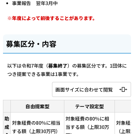
事業報告 翌年3月中
※年度によって前後することがあります。
募集区分・内容
以下は令和7年度（
募集終了
）の募集区分です。1団体に
つき提案できる事業は1事業です。
画面サイズに合わせて閲覧
自由提案型
テーマ設定型
助
対象経費の80％に相
対象経費の80％に相当
対象経費
成
当する額（上限30万
する額（上限30万円）
（上限1