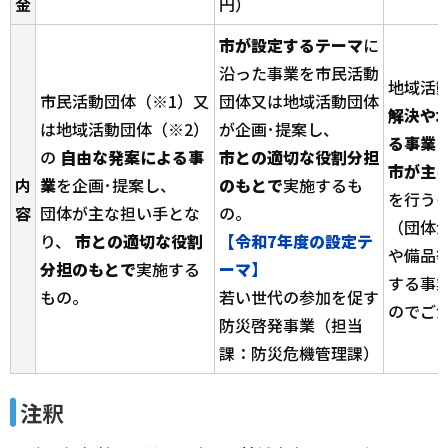
金
円）
市が設定するテーマ
に
沿った事業を市民活動
地域活
市民活動団体（※1）又
団体又は地域活動団体
解決や
は地域活動団体（※2）
が企画･提案し、
る事業
の
自由な発案による事
市との適切な役割分担
市が主
内
業
を企画･提案し、
のもとで
実施するも
を行う
容
団体が主な担い手とな
の。
（団体
り、
市との適切な役割
【令和7年度の設定テ
や備品
分担のもとで
実施する
ーマ】
する事
もの。
若い世代の参加を促す
のでご
防災啓発事業（担当
課：防災危機管理課）
注釈