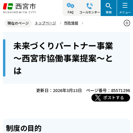
こ
の
FAQ
コールセンター
検索
メニュー
ペ
トップページ
市政情報
現在のページ
ー
参画と協働・市民活動
協働によるまちづくり
本
ジ
未来づくりパートナー事業
未来づくりパートナー事業（協働事業提案制度）
文
の
こ
先
未来づくりパートナー事業～西宮市協働事業提案～とは
～西宮市協働事業提案～と
こ
頭
は
か
で
ら
す
更新日：2026年3月13日
ページ番号：85571296
ポストする
制度の目的