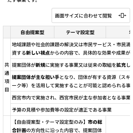
画面サイズに合わせて閲覧
自由提案型
テーマ設定型
地域課題や社会的課題の解決又は市民サービス・市民満
資する
新しい視点
からの内容で、具体的な効果や成果が
共
提案団体が
新規
に実施する事業又は従来の取組を
拡充
し
通
提案団体が主な担い手
となり、団体が有する資源（スキル
項
ーク等）を活用して実施することが可能と認められる事
目
西宮市内で実施され、西宮市民が主な参加者となる事業
予算の見積や参加費等の設定が適正である事業
【自由提案型・テーマ設定型のみ】
市の総
合計画
の方向性に沿った内容で、提案団体