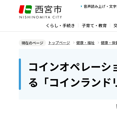
こ
音声読み上げ・文字
の
ペ
くらし・手続き
子育て・教育
ー
ジ
の
トップページ
健康・福祉
健康・保
現在のページ
先
本
頭
文
コインオペレーシ
で
こ
す
こ
る「コインランド
か
ら