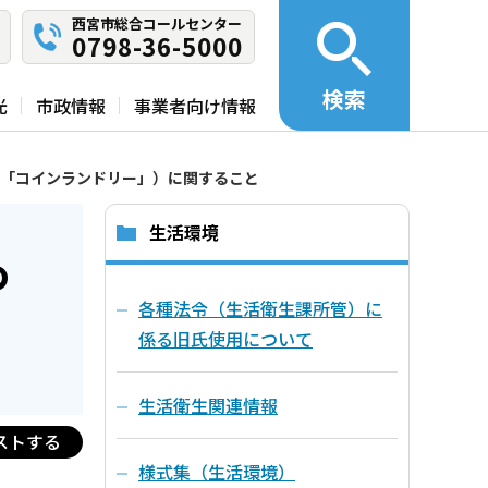
西宮市総合コールセンター
0798-36-5000
検索
光
市政情報
事業者向け情報
「コインランドリー」）に関すること
生活環境
ゆ
各種法令（生活衛生課所管）に
係る旧氏使用について
生活衛生関連情報
ストする
様式集（生活環境）