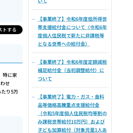
いて
【事業終了】令和6年度低所得世
帯支援給付金について（令和6年
ストする
度個人住民税で新たに非課税等
となる世帯への給付金）
【事業終了】令和6年度定額減税
補足給付金（当初調整給付）に
、特に家
ついて
あわせ
あたり5万
【事業終了】電力・ガス・食料
品等価格高騰重点支援給付金
（令和5年度個人住民税均等割の
み課税世帯給付10万円）および
子ども加算給付（対象児童1人あ