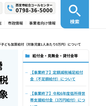
西宮市総合コールセンター
0798-36-5000
検索
光
市政情報
事業者向け情報
子ども加算給付（対象児童1人あたり5万円）について
給付金・見舞金・貸付金等
騰
【事業終了】定額減税補足給付
税
金（不足額給付）について
象
【事業終了】令和6年度低所得世
帯支援給付金（3万円給付）につ