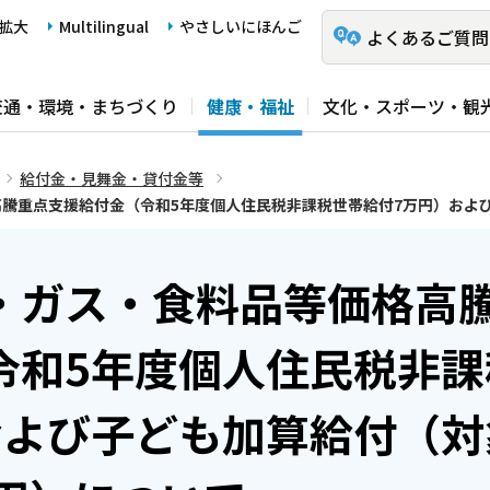
拡大
Multilingual
やさしいにほんご
よくあるご質問
交通・環境・まちづくり
健康・福祉
文化・スポーツ・観
給付金・見舞金・貸付金等
騰重点支援給付金（令和5年度個人住民税非課税世帯給付7万円）および
・ガス・食料品等価格高
令和5年度個人住民税非課
および子ども加算給付（対