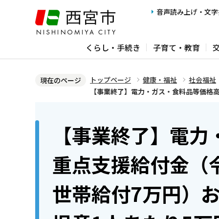
こ
音声読み上げ・文字
の
ペ
くらし・手続き
子育て・教育
ー
ジ
の
トップページ
健康・福祉
社会福祉
現在のページ
先
【事業終了】電力・ガス・食料品等価格高
頭
本
で
文
【事業終了】電力
す
こ
こ
重点支援給付金（
か
ら
世帯給付7万円）